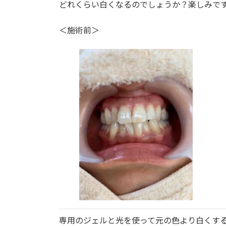
日
どれくらい白くなるのでしょうか？楽しみで
時
:
＜施術前＞
専用のジェルと光を使って元の色より白くす