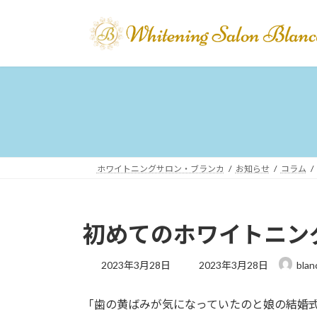
コ
ナ
ン
ビ
テ
ゲ
ン
ー
ツ
シ
へ
ョ
ス
ン
キ
に
ッ
移
プ
動
ホワイトニングサロン・ブランカ
お知らせ
コラム
初めてのホワイトニン
最
2023年3月28日
2023年3月28日
blan
終
更
「歯の黄ばみが気になっていたのと娘の結婚
新