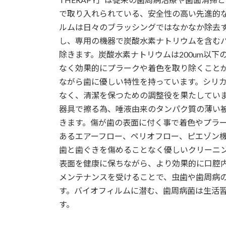
で取り入れられている、安全性の高い先進的
ルムは日々のブラッシングではなかなか除去す
し、専用の機器で炭酸水素ナトリウムを含む
除きます。炭酸水素ナトリウムは200um以
なく効果的にプラークや着色を取り除くこと
ながら歯に優しい特性を持っています。シリ
なく、清潔を保つための調整役を果たしていま
器具で擦る為、唾液由来のタンパク質の薄い
きます。傷が歯の表面に付く事で着色やプラー
あるエアーフロー、ペリオフロー、ピエゾン
歯と歯ぐきを傷めることなく優しいクリーニ
表面を健康に保ちながら、より効果的に口腔
メンテナンスを受けることで、虫歯や歯周病
す。バイオフィルムに潜む、歯周病菌は生活習
す。