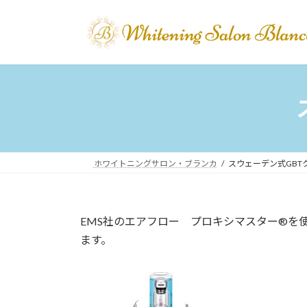
コ
ナ
ン
ビ
テ
ゲ
ン
ー
ツ
シ
へ
ョ
ス
ン
キ
に
ッ
移
プ
動
ホワイトニングサロン・ブランカ
スウェーデン式GBT
EMS社のエアフロー プロキシマスター®を
ます。